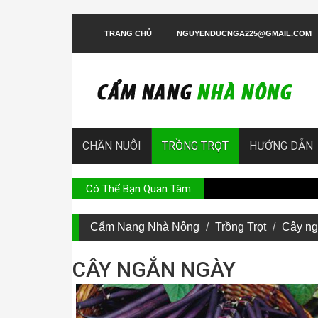
TRANG CHỦ
NGUYENDUCNGA225@GMAIL.COM
CHĂN NUÔI
TRỒNG TRỌT
HƯỚNG DẪN
Có Thể Bạn Quan Tâm
Hư
Cẩm Nang Nhà Nông
Trồng Trọt
Cây ng
CÂY NGẮN NGÀY