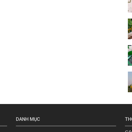
DANH MỤC
TH