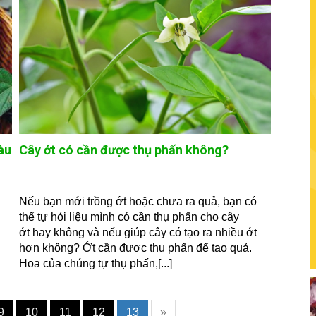
àu
Cây ớt có cần được thụ phấn không?
Nếu bạn mới trồng ớt hoặc chưa ra quả, bạn có
thể tự hỏi liệu mình có cần thụ phấn cho cây
ớt hay không và nếu giúp cây có tạo ra nhiều ớt
hơn không? Ớt cần được thụ phấn để tạo quả.
Hoa của chúng tự thụ phấn,[...]
9
10
11
12
13
»