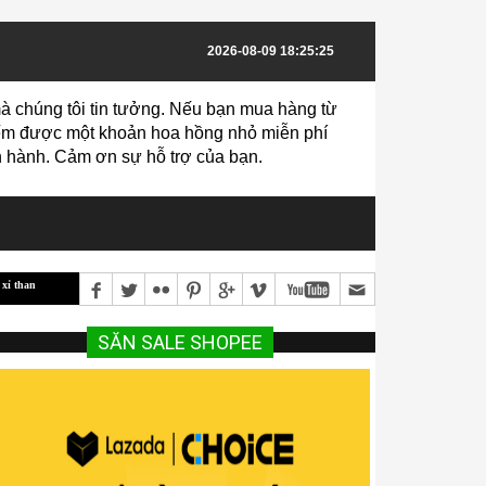
2026-08-09 18:25:25
à chúng tôi tin tưởng. Nếu bạn mua hàng từ
 kiếm được một khoản hoa hồng nhỏ miễn phí
vận hành. Cảm ơn sự hỗ trợ của bạn.
Các giống bò thịt mang lại hiệu quả kinh tế cao
Hướng dẫn Kỹ Thuật Trồng Và Chăm Só
SĂN SALE SHOPEE