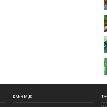
DANH MỤC
TH