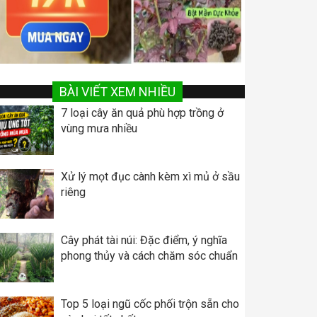
BÀI VIẾT XEM NHIỀU
7 loại cây ăn quả phù hợp trồng ở
vùng mưa nhiều
Xử lý mọt đục cành kèm xì mủ ở sầu
riêng
Cây phát tài núi: Đặc điểm, ý nghĩa
phong thủy và cách chăm sóc chuẩn
Top 5 loại ngũ cốc phối trộn sẵn cho