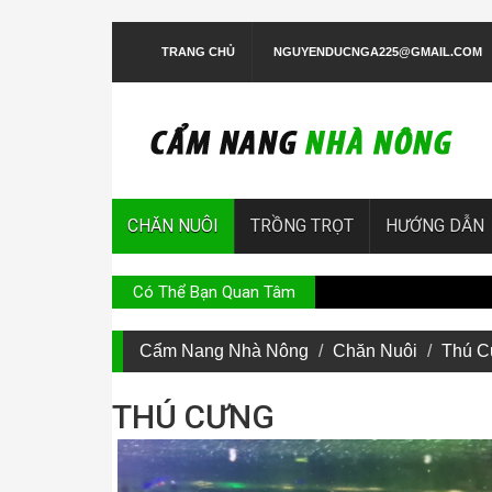
TRANG CHỦ
NGUYENDUCNGA225@GMAIL.COM
CHĂN NUÔI
TRỒNG TRỌT
HƯỚNG DẪN
Có Thể Bạn Quan Tâm
Hướng dẫn trồn
Cẩm Nang Nhà Nông
Chăn Nuôi
Thú C
THÚ CƯNG