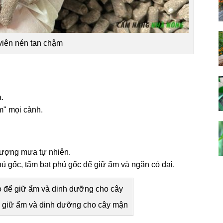
viên nén tan chậm
.
m" mọi cành.
lượng mưa tự nhiên.
hủ gốc
,
tấm bạt phủ gốc
để giữ ẩm và ngăn cỏ dại.
 giữ ẩm và dinh dưỡng cho cây mận