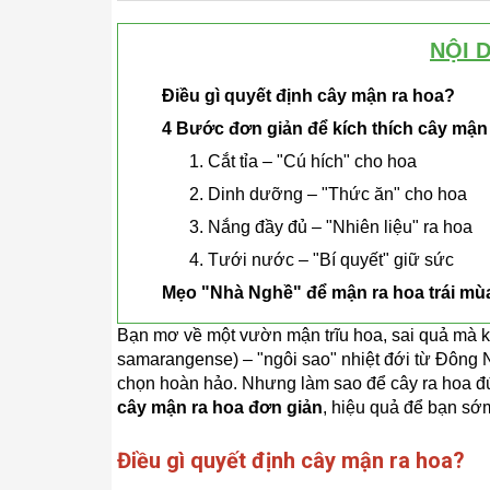
NỘI 
Điều gì quyết định cây mận ra hoa?
4 Bước đơn giản để kích thích cây mận
1. Cắt tỉa – "Cú hích" cho hoa
2. Dinh dưỡng – "Thức ăn" cho hoa
3. Nắng đầy đủ – "Nhiên liệu" ra hoa
4. Tưới nước – "Bí quyết" giữ sức
Mẹo "Nhà Nghề" để mận ra hoa trái mù
Bạn mơ về một vườn mận trĩu hoa, sai quả mà 
samarangense) – "ngôi sao" nhiệt đới từ Đông N
chọn hoàn hảo. Nhưng làm sao để cây ra hoa đú
cây mận ra hoa đơn giản
, hiệu quả để bạn sớ
Điều gì quyết định cây mận ra hoa?