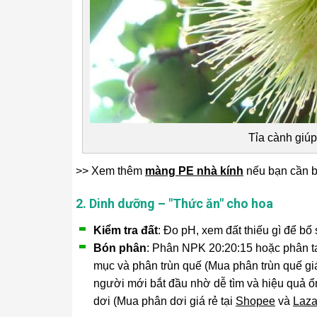
Tỉa cành giúp
>> Xem thêm
màng PE nhà kính
nếu bạn cần b
2. Dinh dưỡng – "Thức ăn" cho hoa
Kiểm tra đất
: Đo pH, xem đất thiếu gì để bổ
Bón phân
: Phân NPK 20:20:15 hoặc phân t
mục và phân trùn quế (Mua phân trùn quế giá
người mới bắt đầu nhờ dễ tìm và hiệu quả 
dơi (Mua phân dơi giá rẻ tại
Shopee
và
Laz