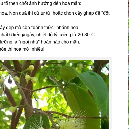
yếu tố then chốt ảnh hưởng đến hoa mận:
 hoa. Non quá thì cứ từ từ, hoặc chọn cây ghép để "đốt
 cây đẹp mà còn "đánh thức" nhánh hoa.
nhất 6 tiếng/ngày, nhiệt độ lý tưởng từ 20-30°C.
 dưỡng là "ngôi nhà" hoàn hảo cho mận.
hỏe thì hoa mới nhiều!