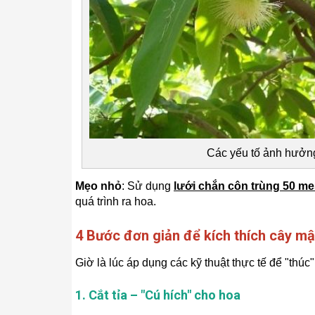
Các yếu tố ảnh hưởng
Mẹo nhỏ
: Sử dụng
lưới chắn côn trùng 50 m
quá trình ra hoa.
4 Bước đơn giản để kích thích cây mậ
Giờ là lúc áp dụng các kỹ thuật thực tế để "thú
1. Cắt tỉa – "Cú hích" cho hoa