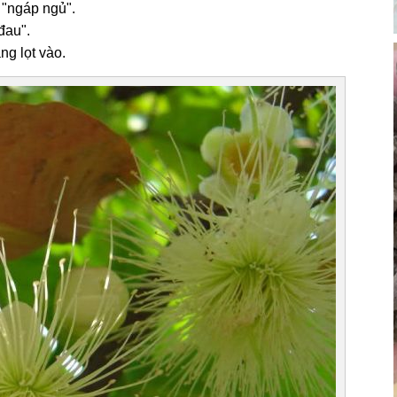
 "ngáp ngủ".
đau".
ng lọt vào.