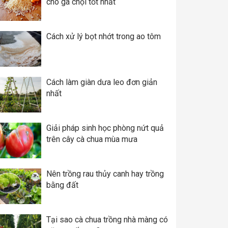
cho gà chọi tốt nhất
Cách xử lý bọt nhớt trong ao tôm
Cách làm giàn dưa leo đơn giản
nhất
Giải pháp sinh học phòng nứt quả
trên cây cà chua mùa mưa
Nên trồng rau thủy canh hay trồng
bằng đất
Tại sao cà chua trồng nhà màng có