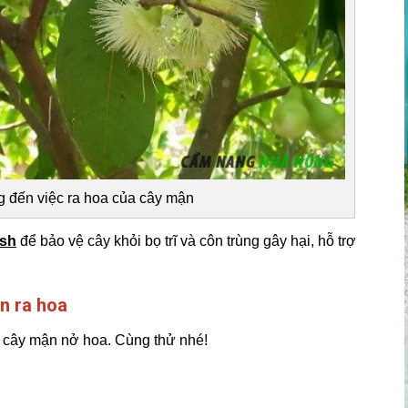
 đến việc ra hoa của cây mận
esh
để bảo vệ cây khỏi bọ trĩ và côn trùng gây hại, hỗ trợ
n ra hoa
c" cây mận nở hoa. Cùng thử nhé!