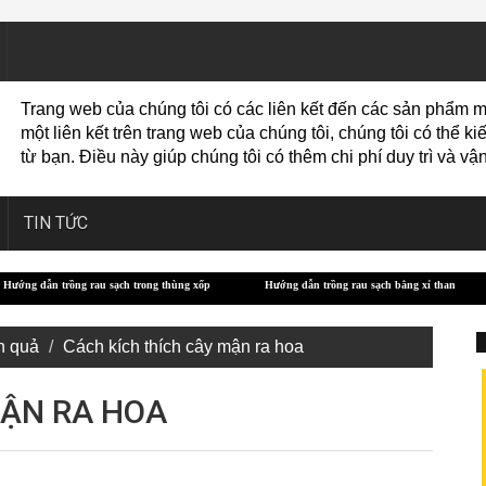
Trang web của chúng tôi có các liên kết đến các sản phẩm m
một liên kết trên trang web của chúng tôi, chúng tôi có thể
từ bạn. Điều này giúp chúng tôi có thêm chi phí duy trì và 
TIN TỨC
trong thùng xốp
Hướng dẫn trồng rau sạch bằng xỉ than
Các giống bò thịt mang 
n quả
Cách kích thích cây mận ra hoa
MẬN RA HOA