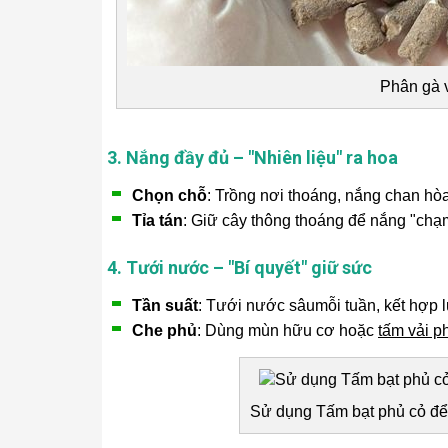
Phân gà 
3. Nắng đầy đủ – "Nhiên liệu" ra hoa
Chọn chỗ
: Trồng nơi thoáng, nắng chan hòa
Tỉa tán
: Giữ cây thông thoáng để nắng "chạ
4. Tưới nước – "Bí quyết" giữ sức
Tần suất
: Tưới nước sâumỗi tuần, kết hợp 
Che phủ
: Dùng mùn hữu cơ hoặc
tấm vải p
Sử dụng Tấm bạt phủ cỏ để