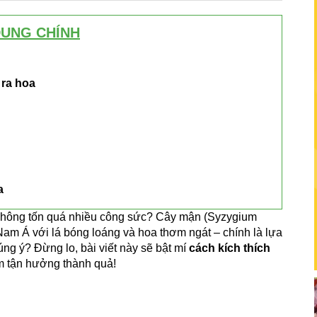
DUNG CHÍNH
 ra hoa
a
không tốn quá nhiều công sức? Cây mận (Syzygium
am Á với lá bóng loáng và hoa thơm ngát – chính là lựa
ng ý? Đừng lo, bài viết này sẽ bật mí
cách kích thích
m tận hưởng thành quả!