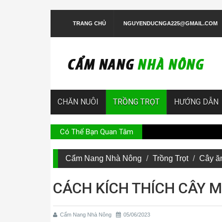
TRANG CHỦ
NGUYENDUCNGA225@GMAIL.COM
CHĂN NUÔI
TRỒNG TRỌT
HƯỚNG DẪN
Có Thể Bạn Quan Tâm
Hướng dẫn trồng rau sạch 
Cẩm Nang Nhà Nông
Trồng Trọt
Cây ă
CÁCH KÍCH THÍCH CÂY 
Cẩm Nang Nhà Nông
05/06/2023