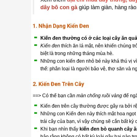
dây bô con gà
giúp làm giàn, hàng rào
1. Nhận Dạng Kiến ​​Đen
Kiến đen thường có ở các loại cây ăn qu
Kiến đen
thích ăn lá mật, nên khiến chúng tr
biệt là trong những tháng mùa hè.
Những con kiến ​​đen nhỏ bé này khá thú vị 
thể: phân loại là người bảo vệ, thợ săn và 
2. Kiến Đen Trên Cây
==> Có thể bạn cần
màn chống ruồi vàng
để ngă
Kiến đen trên cây thường được gây ra bởi rệ
Những con Kiến đen này thích mật hoa ngọt 
trái cây của bạn, vì vậy chúng sẽ cắn bất kỳ c
Khi bạn nhìn thấy
kiến ​​đen bò quanh cây 
bảo rằng không có bất kỳ loài gây hại nào tr