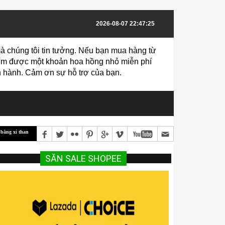
2026-08-07 22:47:25
à chúng tôi tin tưởng. Nếu bạn mua hàng từ
 kiếm được một khoản hoa hồng nhỏ miễn phí
vận hành. Cảm ơn sự hỗ trợ của bạn.
Các giống bò thịt mang lại hiệu quả kinh tế cao
Hướng dẫn Kỹ Thuật Trồng Và Chăm S
SĂN SALE SHOPEE