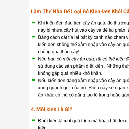
Làm Thế Nào Để Loại Bỏ Kiến ​​Đen Khỏi C
Khi kiến ​​đen đậu trên cây ăn quả,
đó thường 
này bị nhựa cây hút vào cây và để lại phân 
Bằng cách cắt tỉa lại bất kỳ cành nào chạm 
kiến ​​đen không thể xâm nhập vào cây ăn qu
chúng qua thân cây!
Nếu
bạn có một cây ăn quả, rất có thể kiến ​​
sử dụng các sản phẩm diệt kiến . Những thứ
không gặp quá nhiều khó khăn.
Nếu kiến ​​đen đang xâm nhập vào cây ăn quả
xung quanh gốc của nó . Điều này sẽ ngăn ki
ẩn khác có thể cố gắng tạo tổ trong hoặc gầ
4. Mồi kiến Là Gì?
Đuổi kiến ​​là một quá trình mà hóa chất được
kiến .