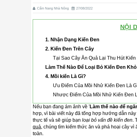
Cẩm Nang Nhà Nông
27/08/2022
NỘI 
1. Nhận Dạng Kiến ​​Đen
2. Kiến Đen Trên Cây
Tại Sao Cây Ăn Quả Lại Thu Hút Kiến
Làm Thế Nào Để Loại Bỏ Kiến ​​Đen Kh
4. Mồi kiến Là Gì?
Ưu Điểm Của Mồi Nhử Kiến Đen Là G
Nhược Điểm Của Mồi Nhử Kiến Đen L
Nếu bạn đang ám ảnh về '
Làm thế nào để ngă
hợp, vì bài viết này đã tổng hợp hướng dẫn nà
thực tế và sẽ giúp bạn
loại bỏ vấn đề kiến ​​đen
.
quả
, chúng tìm kiếm thức ăn và phá hoại cây vì 
toàn.