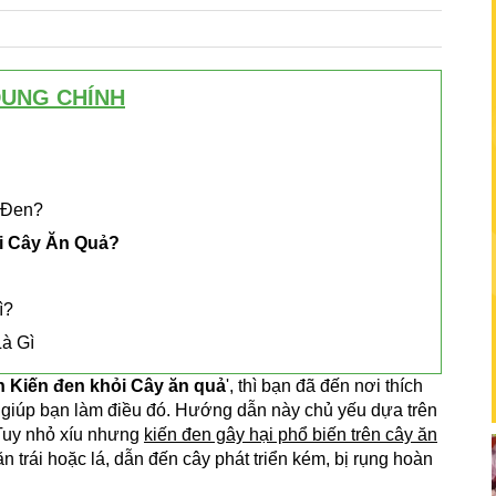
DUNG CHÍNH
 Đen?
ỏi Cây Ăn Quả?
ì?
à Gì
n Kiến đen khỏi Cây ăn quả
', thì bạn đã đến nơi thích
y giúp bạn làm điều đó. Hướng dẫn này chủ yếu dựa trên
 Tuy nhỏ xíu nhưng
kiến đen gây hại phổ biến trên cây ăn
ăn trái hoặc lá, dẫn đến cây phát triển kém, bị rụng hoàn