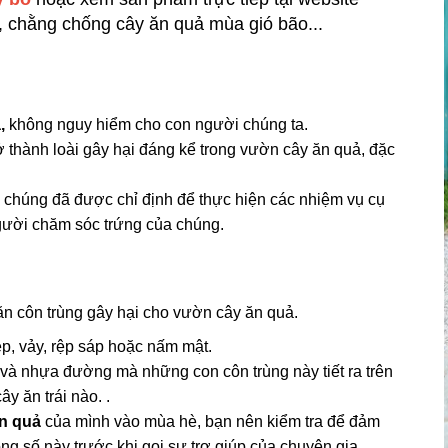
, chằng chống cây ăn quả mùa gió bão...
ả,
không nguy hiểm cho con người chúng ta.
ở thành loài gây hại đáng kể trong vườn cây ăn quả, đặc
vì chúng đã được chỉ định để thực hiện các nhiệm vụ cụ
người chăm sóc trứng của chúng.
n côn trùng gây hại cho vườn cây ăn quả.
p, vảy, rệp sáp hoặc nấm mật.
và nhựa đường mà những con côn trùng này tiết ra trên
ây ăn trái nào. .
ăn quả
của mình vào mùa hè, bạn nên kiểm tra để đảm
ong số này trước khi gọi sự trợ giúp của chuyên gia.