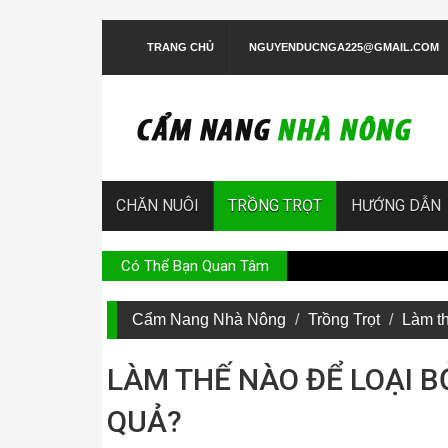
TRANG CHỦ
NGUYENDUCNGA225@GMAIL.COM
CHĂN NUÔI
TRỒNG TRỌT
HƯỚNG DẪN
Có Thể Bạn Quan Tâm
Hư
Cẩm Nang Nhà Nông
Trồng Trọt
Làm th
LÀM THẾ NÀO ĐỂ LOẠI BỎ
QUẢ?