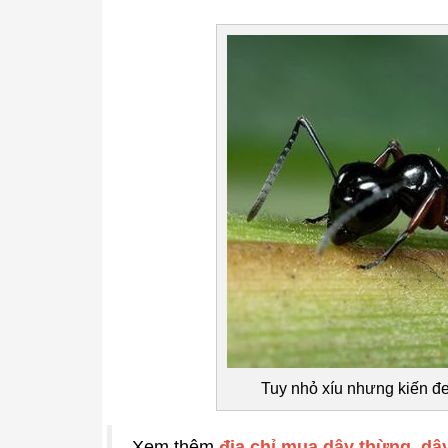
Tuy nhỏ xíu nhưng kiến đe
Xem thêm
địa chỉ mua dây thừng, dâ