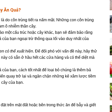
ây Ăn Quả?
là do côn trùng tiết ra nấm mật. Những con côn trùng
làm ô nhiễm thân cây.
vào một cấu trúc hoặc cây khác, bạn sẽ đảm bảo rằng
ả của bạn ngoại trừ thông qua lối vào duy nhất của
đen có thể xuất hiện
. Để đối phó với vấn đề này, hãy thử
 này có sẵn ở hầu hết các cửa hàng và có thể diệt mà
 của bạn, cách tốt nhất để loại bỏ chúng là thêm bả
ến ​​quay trở lại và ngăn chặn những kẻ xâm lược tiềm
n cây của bạn.
 đặt trên mặt đất hoặc bên trong thức ăn để bẫy và giết