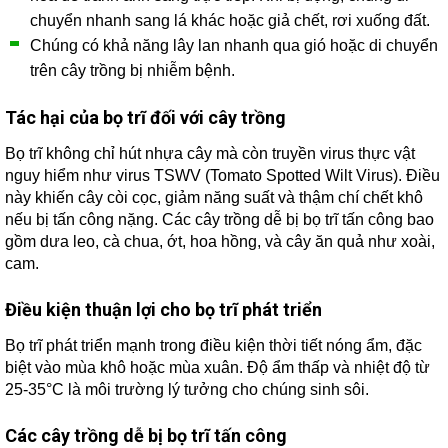
chuyển nhanh sang lá khác hoặc giả chết, rơi xuống đất.
Chúng có khả năng lây lan nhanh qua gió hoặc di chuyển
trên cây trồng bị nhiễm bệnh.
Tác hại của bọ trĩ đối với cây trồng
Bọ trĩ không chỉ hút nhựa cây mà còn truyền virus thực vật
nguy hiểm như virus TSWV (Tomato Spotted Wilt Virus). Điều
này khiến cây còi cọc, giảm năng suất và thậm chí chết khô
nếu bị tấn công nặng. Các cây trồng dễ bị bọ trĩ tấn công bao
gồm dưa leo, cà chua, ớt, hoa hồng, và cây ăn quả như xoài,
cam.
Điều kiện thuận lợi cho bọ trĩ phát triển
Bọ trĩ phát triển mạnh trong điều kiện thời tiết nóng ẩm, đặc
biệt vào mùa khô hoặc mùa xuân. Độ ẩm thấp và nhiệt độ từ
25-35°C là môi trường lý tưởng cho chúng sinh sôi.
Các cây trồng dễ bị bọ trĩ tấn công