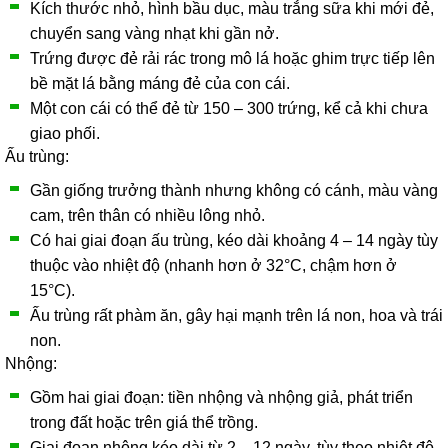
Kích thước nhỏ, hình bầu dục, màu trắng sữa khi mới đẻ,
chuyển sang vàng nhạt khi gần nở.
Trứng được đẻ rải rác trong mô lá hoặc ghim trực tiếp lên
bề mặt lá bằng máng đẻ của con cái.
Một con cái có thể đẻ từ 150 – 300 trứng, kể cả khi chưa
giao phối.
Ấu trùng:
Gần giống trưởng thành nhưng không có cánh, màu vàng
cam, trên thân có nhiều lông nhỏ.
Có hai giai đoạn ấu trùng, kéo dài khoảng 4 – 14 ngày tùy
thuộc vào nhiệt độ (nhanh hơn ở 32°C, chậm hơn ở
15°C).
Ấu trùng rất phàm ăn, gây hại mạnh trên lá non, hoa và trái
non.
Nhộng:
Gồm hai giai đoạn: tiền nhộng và nhộng giả, phát triển
trong đất hoặc trên giá thể trồng.
Giai đoạn nhộng kéo dài từ 2 – 12 ngày, tùy theo nhiệt độ