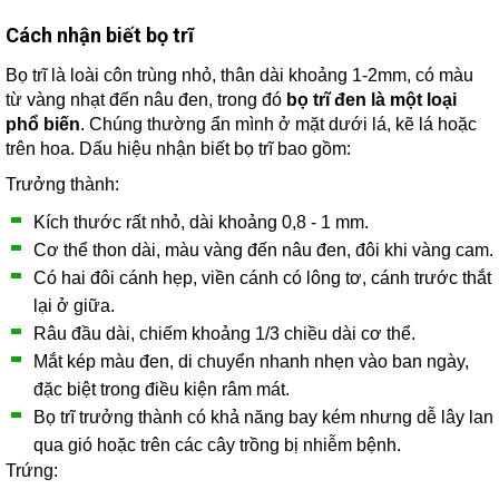
Cách nhận biết bọ trĩ
Bọ trĩ là loài côn trùng nhỏ, thân dài khoảng 1-2mm, có màu
từ vàng nhạt đến nâu đen, trong đó
bọ trĩ đen là một loại
phổ biến
. Chúng thường ẩn mình ở mặt dưới lá, kẽ lá hoặc
trên hoa. Dấu hiệu nhận biết bọ trĩ bao gồm:
Trưởng thành:
Kích thước rất nhỏ, dài khoảng 0,8 - 1 mm.
Cơ thể thon dài, màu vàng đến nâu đen, đôi khi vàng cam.
Có hai đôi cánh hẹp, viền cánh có lông tơ, cánh trước thắt
lại ở giữa.
Râu đầu dài, chiếm khoảng 1/3 chiều dài cơ thể.
Mắt kép màu đen, di chuyển nhanh nhẹn vào ban ngày,
đặc biệt trong điều kiện râm mát.
Bọ trĩ trưởng thành có khả năng bay kém nhưng dễ lây lan
qua gió hoặc trên các cây trồng bị nhiễm bệnh.
Trứng: