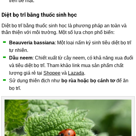
trên bề mặt.
Diệt bọ trĩ bằng thuốc sinh học
Diệt bọ trĩ bằng thuốc sinh học là phương pháp an toàn và
thân thiện với môi trường. Một số lựa chọn phổ biến:
Beauveria bassiana
: Một loại nấm ký sinh tiêu diệt bọ trĩ
tự nhiên.
Dầu neem
: Chiết xuất từ cây neem, có khả năng xua đuổi
và tiêu diệt bọ trĩ. Tham khảo link mua sản phẩm chất
lượng giá rẻ tại
Shopee
và
Lazada
.
Sử dụng thiên địch như
bọ rùa hoặc bọ cánh tơ
để ăn
bọ trĩ.