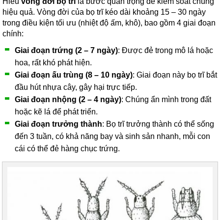
Hiểu
vòng đời bọ trĩ
là bước quan trọng để kiểm soát chúng
hiệu quả. Vòng đời của bọ trĩ kéo dài khoảng 15 – 30 ngày
trong điều kiện tối ưu (nhiệt độ ấm, khô), bao gồm 4 giai đoạn
chính:
Giai đoạn trứng (2 – 7 ngày)
: Được đẻ trong mô lá hoặc
hoa, rất khó phát hiện.
Giai đoạn ấu trùng (8 – 10 ngày)
: Giai đoạn này bọ trĩ bắt
đầu hút nhựa cây, gây hại trực tiếp.
Giai đoạn nhộng (2 – 4 ngày)
: Chúng ẩn mình trong đất
hoặc kẽ lá để phát triển.
Giai đoạn trưởng thành
: Bọ trĩ trưởng thành có thể sống
đến 3 tuần, có khả năng bay và sinh sản nhanh, mỗi con
cái có thể đẻ hàng chục trứng.