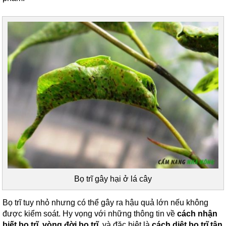
Bọ trĩ gây hại ở lá cây
Bọ trĩ tuy nhỏ nhưng có thể gây ra hậu quả lớn nếu không
được kiểm soát. Hy vọng với những thông tin về
cách nhận
biết bọ trĩ
,
vòng đời bọ trĩ
, và đặc biệt là
cách diệt bọ trĩ tận