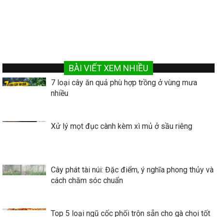
BÀI VIẾT XEM NHIỀU
7 loại cây ăn quả phù hợp trồng ở vùng mưa
nhiều
Xử lý mọt đục cành kèm xì mủ ở sầu riêng
Cây phát tài núi: Đặc điểm, ý nghĩa phong thủy và
cách chăm sóc chuẩn
Top 5 loại ngũ cốc phối trộn sẵn cho gà chọi tốt