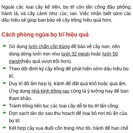
Ngoài các loại cây kể trên, bọ trĩ còn tấn công đậu phộng,
hành lá, và cây cảnh như cúc, lan. Việc nhận biết sớm các
dấu hiệu sẽ giúp bạn bảo vệ cây trồng hiệu quả hơn.
Cách phòng ngừa bọ trĩ hiệu quả
Sử dụng
lưới chắn côn trùng
để bảo vệ cây non, nên
dùng dòng lưới mịn như
lưới 32 mesh
hoặc
lưới 50
mesh
(hiệu quả vượt trội hơn).
Theo dõi định kỳ cây trồng để phát hiện sớm dấu hiệu bọ
trĩ.
Duy trì độ ẩm hợp lý, tránh để đất quá khô hoặc quá ẩm.
Ứng dụng
nhà kính trồng rau
cũng là ý tưởng hay để bạn
tham khảo.
Tránh trồng liên tục các loại cây dễ bị bọ trĩ tấn công.
Dọn sạch tàn dư sau thu hoạch để loại bỏ nơi trú ẩn của
bọ trĩ.
Kết hợp cây xua đuổi côn trùng như tỏi, hành để hạn chế