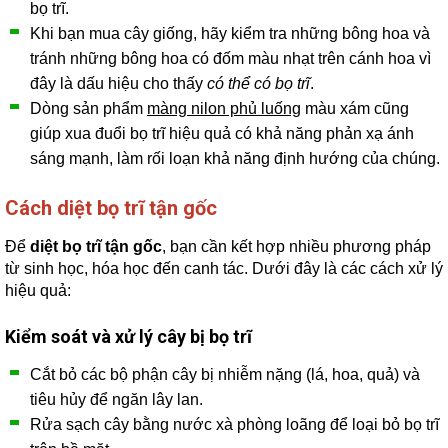
bọ trĩ.
Khi bạn mua cây giống, hãy kiểm tra những bông hoa và
tránh những bông hoa có đốm màu nhạt trên cánh hoa vì
đây là dấu hiệu cho thấy
có thể có bọ trĩ
.
Dòng sản phẩm
màng nilon phủ luống
màu xám cũng
giúp xua đuổi bọ trĩ hiệu quả có khả năng phản xạ ánh
sáng mạnh, làm rối loạn khả năng định hướng của chúng.
Cách diệt bọ trĩ tận gốc
Để
diệt bọ trĩ tận gốc
, bạn cần kết hợp nhiều phương pháp
từ sinh học, hóa học đến canh tác. Dưới đây là các cách xử lý
hiệu quả:
Kiểm soát và xử lý cây bị bọ trĩ
Cắt bỏ các bộ phận cây bị nhiễm nặng (lá, hoa, quả) và
tiêu hủy để ngăn lây lan.
Rửa sạch cây bằng nước xà phòng loãng để loại bỏ bọ trĩ