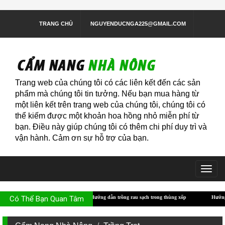
TRANG CHỦ
NGUYENDUCNGA225@GMAIL.COM
Trang web của chúng tôi có các liên kết đến các sản
phẩm mà chúng tôi tin tưởng. Nếu bạn mua hàng từ
một liên kết trên trang web của chúng tôi, chúng tôi có
thể kiếm được một khoản hoa hồng nhỏ miễn phí từ
bạn. Điều này giúp chúng tôi có thêm chi phí duy trì và
vận hành. Cảm ơn sự hỗ trợ của bạn.
Togg
navig
Có Thể Bạn Quan Tâm
Hướng dẫn trồng rau sạch trong thùng xốp
Hướng dẫn trồng rau sạch 