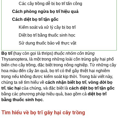
Các cây trồng dễ bị bọ trĩ tấn công
Cách phòng ngừa bọ trĩ hiệu quả
Cách diệt bọ trĩ tận gốc
Kiểm soát và xử lý cây bị bọ trĩ
Diệt bọ trĩ bằng thuốc sinh học
Sử dụng thuốc bảo vệ thực vật
Bọ trĩ
(hay còn gọi là thrips)
thuộc nhóm côn trùng
Thysanoptera, là một trong những loài côn trùng gây hại phổ
biến cho cây trồng, đặc biệt trong nông nghiệp. Từ những cây
hoa màu đến cây ăn quả, bọ trĩ có thể gây thiệt hại nghiêm
trọng nếu không được kiểm soát kịp thời. Trong bài viết này,
chúng ta sẽ tìm hiểu về
cách nhận biết bọ trĩ
,
vòng đời bọ
trĩ
,
tác hại
của chúng, và đặc biệt là
cách diệt bọ trĩ tận gốc
bằng các phương pháp hiệu quả, bao gồm cả
diệt bọ trĩ
bằng thuốc sinh học
.
Tìm hiểu về bọ trĩ gây hại cây trồng