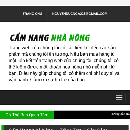
TRANG CHỦ
NGUYENDUCNGA225@GMAIL.COM
Trang web của chúng tôi có các liên kết đến các sản
phẩm mà chúng tôi tin tưởng. Nếu bạn mua hàng từ
một liên kết trên trang web của chúng tôi, chúng tôi có
thể kiếm được một khoản hoa hồng nhỏ miễn phí từ
bạn. Điều này giúp chúng tôi có thêm chi phí duy trì và
vận hành. Cảm ơn sự hỗ trợ của bạn.
Togg
navig
Có Thể Bạn Quan Tâm
Hướng dẫn trồng rau sạch trong t