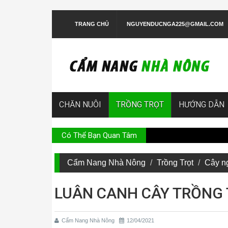
TRANG CHỦ
NGUYENDUCNGA225@GMAIL.COM
CHĂN NUÔI
TRỒNG TRỌT
HƯỚNG DẪN
Có Thể Bạn Quan Tâm
Hướng dẫn
Cẩm Nang Nhà Nông
Trồng Trọt
Cây n
LUÂN CANH CÂY TRỒNG
Cẩm Nang Nhà Nông
12/04/2021