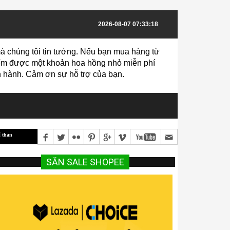
2026-08-07 07:33:18
à chúng tôi tin tưởng. Nếu bạn mua hàng từ
 kiếm được một khoản hoa hồng nhỏ miễn phí
vận hành. Cảm ơn sự hỗ trợ của bạn.
ống bò thịt mang lại hiệu quả kinh tế cao
Hướng dẫn Kỹ Thuật Trồng Và Chăm Sóc Cam 
SĂN SALE SHOPEE