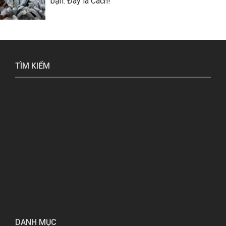
bạn. Đây là Cách!
TÌM KIẾM
DANH MỤC