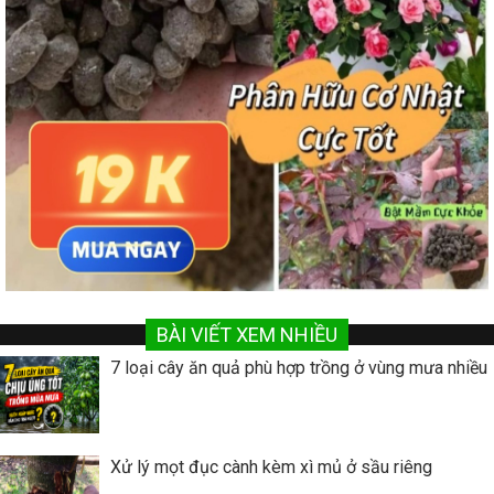
BÀI VIẾT XEM NHIỀU
7 loại cây ăn quả phù hợp trồng ở vùng mưa nhiều
Xử lý mọt đục cành kèm xì mủ ở sầu riêng