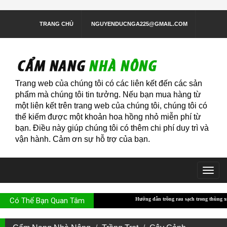
TRANG CHỦ
NGUYENDUCNGA225@GMAIL.COM
Trang web của chúng tôi có các liên kết đến các sản
phẩm mà chúng tôi tin tưởng. Nếu bạn mua hàng từ
một liên kết trên trang web của chúng tôi, chúng tôi có
thể kiếm được một khoản hoa hồng nhỏ miễn phí từ
bạn. Điều này giúp chúng tôi có thêm chi phí duy trì và
vận hành. Cảm ơn sự hỗ trợ của bạn.
Togg
navig
Có Thể Bạn Quan Tâm
Hướng dẫn trồng rau sạch trong thùng xốp
Hướng dẫn trồng rau