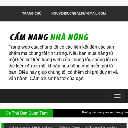
TRANG CHỦ
NGUYENDUCNGA225@GMAIL.COM
Trang web của chúng tôi có các liên kết đến các sản
phẩm mà chúng tôi tin tưởng. Nếu bạn mua hàng từ
một liên kết trên trang web của chúng tôi, chúng tôi có
thể kiếm được một khoản hoa hồng nhỏ miễn phí từ
bạn. Điều này giúp chúng tôi có thêm chi phí duy trì và
vận hành. Cảm ơn sự hỗ trợ của bạn.
Togg
navig
Có Thể Bạn Quan Tâm
Hướng dẫn trồng rau sạch trong thùng xốp
Hướng dẫ