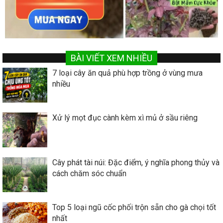
BÀI VIẾT XEM NHIỀU
7 loại cây ăn quả phù hợp trồng ở vùng mưa
nhiều
Xử lý mọt đục cành kèm xì mủ ở sầu riêng
Cây phát tài núi: Đặc điểm, ý nghĩa phong thủy và
cách chăm sóc chuẩn
Top 5 loại ngũ cốc phối trộn sẵn cho gà chọi tốt
nhất