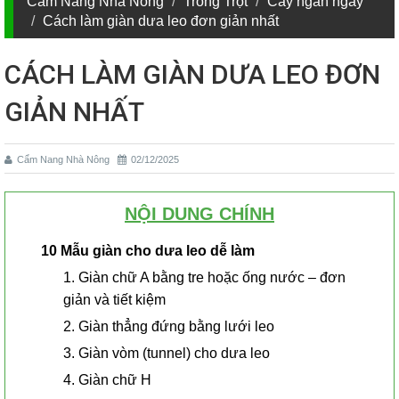
Cẩm Nang Nhà Nông
Trồng Trọt
Cây ngắn ngày
Cách làm giàn dưa leo đơn giản nhất
CÁCH LÀM GIÀN DƯA LEO ĐƠN
GIẢN NHẤT
Cẩm Nang Nhà Nông
02/12/2025
NỘI DUNG CHÍNH
10 Mẫu giàn cho dưa leo dễ làm
1. Giàn chữ A bằng tre hoặc ống nước – đơn
giản và tiết kiệm
2. Giàn thẳng đứng bằng lưới leo
3. Giàn vòm (tunnel) cho dưa leo
4. Giàn chữ H