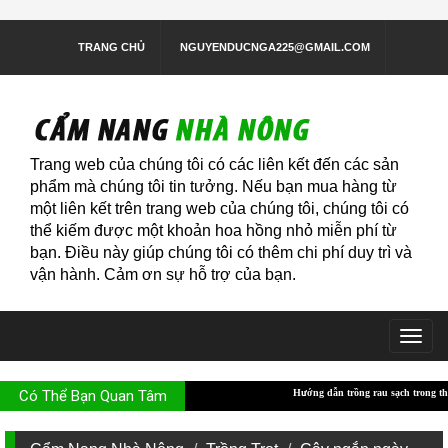
TRANG CHỦ
NGUYENDUCNGA225@GMAIL.COM
Trang web của chúng tôi có các liên kết đến các sản
phẩm mà chúng tôi tin tưởng. Nếu bạn mua hàng từ
một liên kết trên trang web của chúng tôi, chúng tôi có
thể kiếm được một khoản hoa hồng nhỏ miễn phí từ
bạn. Điều này giúp chúng tôi có thêm chi phí duy trì và
vận hành. Cảm ơn sự hỗ trợ của bạn.
Togg
navig
Có Thể Bạn Quan Tâm
Hướng dẫn trồng rau sạch trong thùng xốp
Hướng dẫ