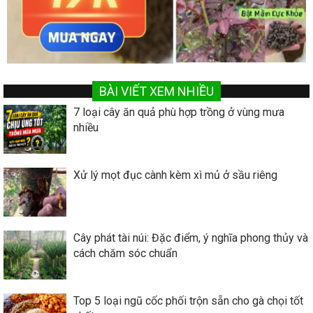
BÀI VIẾT XEM NHIỀU
7 loại cây ăn quả phù hợp trồng ở vùng mưa
nhiều
Xử lý mọt đục cành kèm xì mủ ở sầu riêng
Cây phát tài núi: Đặc điểm, ý nghĩa phong thủy và
cách chăm sóc chuẩn
Top 5 loại ngũ cốc phối trộn sẵn cho gà chọi tốt