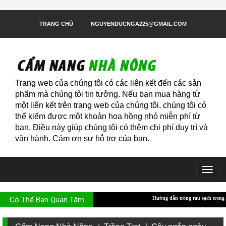
TRANG CHỦ
NGUYENDUCNGA225@GMAIL.COM
Trang web của chúng tôi có các liên kết đến các sản
phẩm mà chúng tôi tin tưởng. Nếu bạn mua hàng từ
một liên kết trên trang web của chúng tôi, chúng tôi có
thể kiếm được một khoản hoa hồng nhỏ miễn phí từ
bạn. Điều này giúp chúng tôi có thêm chi phí duy trì và
vận hành. Cảm ơn sự hỗ trợ của bạn.
Togg
navig
Có Thể Bạn Quan Tâm
Hướng dẫn trồng rau sạch trong thùng xốp
Hướng 