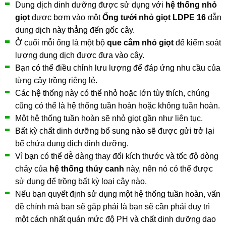
Dung dịch dinh dưỡng được sử dụng với
hệ thống nhỏ
giọt
được bơm vào một
Ống tưới nhỏ giọt LDPE 16
dẫn
dung dịch này thẳng đến gốc cây.
Ở cuối mỗi ống là một bộ
que cắm nhỏ giọt
để kiểm soát
lượng dung dịch được đưa vào cây.
Bạn có thể điều chỉnh lưu lượng để đáp ứng nhu cầu của
từng cây trồng riêng lẻ.
Các hệ thống này có thể nhỏ hoặc lớn tùy thích, chúng
cũng có thể là hệ thống tuần hoàn hoặc không tuần hoàn.
Một hệ thống tuần hoàn sẽ nhỏ giọt gần như liên tục.
Bất kỳ chất dinh dưỡng bổ sung nào sẽ được gửi trở lại
bể chứa dung dịch dinh dưỡng.
Vì bạn có thể dễ dàng thay đổi kích thước và tốc độ dòng
chảy của
hệ thống thủy canh
này, nên nó có thể được
sử dụng để trồng bất kỳ loại cây nào.
Nếu bạn quyết định sử dụng một hệ thống tuần hoàn, vấn
đề chính mà bạn sẽ gặp phải là bạn sẽ cần phải duy trì
một cách nhất quán mức độ PH và chất dinh dưỡng dao