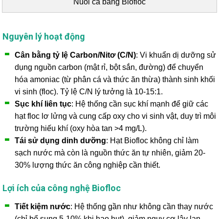
Nuôi cá bằng Biofloc
Nguyên lý hoạt động
Cân bằng tỷ lệ Carbon/Nitơ (C/N)
: Vi khuẩn dị dưỡng sử
dụng nguồn carbon (mật rỉ, bột sắn, đường) để chuyển
hóa amoniac (từ phân cá và thức ăn thừa) thành sinh khối
vi sinh (floc). Tỷ lệ C/N lý tưởng là 10-15:1.
Sục khí liên tục
: Hệ thống cần sục khí mạnh để giữ các
hạt floc lơ lửng và cung cấp oxy cho vi sinh vật, duy trì môi
trường hiếu khí (oxy hòa tan >4 mg/L).
Tái sử dụng dinh dưỡng
: Hạt Biofloc không chỉ làm
sạch nước mà còn là nguồn thức ăn tự nhiên, giảm 20-
30% lượng thức ăn công nghiệp cần thiết.
Lợi ích của công nghệ Biofloc
Tiết kiệm nước
: Hệ thống gần như không cần thay nước
(chỉ bổ sung 5-10% khi hao hụt), giảm nguy cơ lây lan