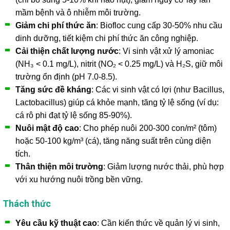
mầm bệnh và ô nhiễm môi trường.
Giảm chi phí thức ăn
: Biofloc cung cấp 30-50% nhu cầu
dinh dưỡng, tiết kiệm chi phí thức ăn công nghiệp.
Cải thiện chất lượng nước
: Vi sinh vật xử lý amoniac
(NH₃ < 0.1 mg/L), nitrit (NO₂ < 0.25 mg/L) và H₂S, giữ môi
trường ổn định (pH 7.0-8.5).
Tăng sức đề kháng
: Các vi sinh vật có lợi (như Bacillus,
Lactobacillus) giúp cá khỏe mạnh, tăng tỷ lệ sống (ví dụ:
cá rô phi đạt tỷ lệ sống 85-90%).
Nuôi mật độ cao
: Cho phép nuôi 200-300 con/m² (tôm)
hoặc 50-100 kg/m³ (cá), tăng năng suất trên cùng diện
tích.
Thân thiện môi trường
: Giảm lượng nước thải, phù hợp
với xu hướng nuôi trồng bền vững.
Thách thức
Yêu cầu kỹ thuật cao
: Cần kiến thức về quản lý vi sinh,