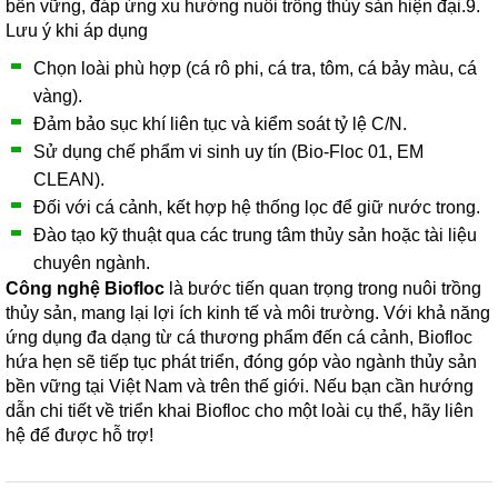
bền vững, đáp ứng xu hướng nuôi trồng thủy sản hiện đại.9.
Lưu ý khi áp dụng
Chọn loài phù hợp (cá rô phi, cá tra, tôm, cá bảy màu, cá
vàng).
Đảm bảo sục khí liên tục và kiểm soát tỷ lệ C/N.
Sử dụng chế phẩm vi sinh uy tín (Bio-Floc 01, EM
CLEAN).
Đối với cá cảnh, kết hợp hệ thống lọc để giữ nước trong.
Đào tạo kỹ thuật qua các trung tâm thủy sản hoặc tài liệu
chuyên ngành.
Công nghệ Biofloc
là bước tiến quan trọng trong nuôi trồng
thủy sản, mang lại lợi ích kinh tế và môi trường. Với khả năng
ứng dụng đa dạng từ cá thương phẩm đến cá cảnh, Biofloc
hứa hẹn sẽ tiếp tục phát triển, đóng góp vào ngành thủy sản
bền vững tại Việt Nam và trên thế giới. Nếu bạn cần hướng
dẫn chi tiết về triển khai Biofloc cho một loài cụ thể, hãy liên
hệ để được hỗ trợ!