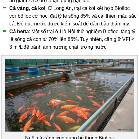
ăn giảm 25% do cá tận dụng hạt floc.
Cá vàng, cá koi
: Ở Long An, trại cá koi kết hợp Biofloc
với bộ lọc cơ học, đạt tỷ lệ sống 85% và cải thiện màu sắc
cá. Độ đục nước được kiểm soát để đảm bảo thẩm mỹ.
Cá betta
: Một số trại ở Hà Nội thử nghiệm Biofloc, tăng tỷ
lệ sống cá con từ 70% lên 85%. Tuy nhiên, cần giữ VFI <
3 ml/L để tránh ảnh hưởng chất lượng nước.
Nuôi cá cảnh ứng dụng hệ thống Biofloc