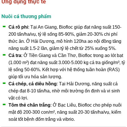
Ứng dụng thực tế
Nuôi cá thương phẩm
Cá rô phi
: Tại An Giang, Biofloc giúp đạt năng suất 150-
200 tấn/ha/vụ, tỷ lệ sống 85-90%, giảm 20-30% chi phí
thức ăn. Ở Hải Dương, mô hình 120ha ao nội đồng tăng
năng suất 1.5-2 lần, giảm tỷ lệ chết từ 25% xuống 5%.
Cá tra
: Ở Tiền Giang và Cần Thơ, Biofloc trong ao lót bạt
(1.000 m²) đạt năng suất 3.000-5.000 kg cá tra giống/m³, tỷ
lệ sống 50-60%. Kết hợp với hệ thống tuần hoàn (RAS)
giúp tối ưu hóa sản lượng.
Cá chép, cá diêu hồng
: Tại Hải Dương, năng suất cá
chép đạt 8-10 tấn/ha, nhờ môi trường ổn định và vi sinh
vật có lợi.
Tôm thẻ chân trắng
: Ở Bạc Liêu, Biofloc cho phép nuôi
mật độ 200-300 con/m², năng suất 20-30 tấn/ha/vụ, kiểm
soát tốt bệnh đốm trắng và vibrio.