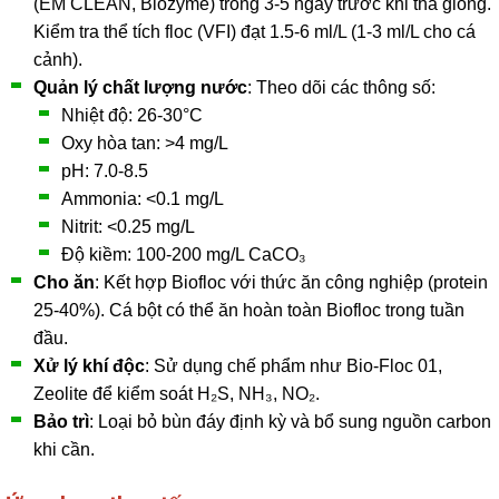
(EM CLEAN, Biozyme) trong 3-5 ngày trước khi thả giống.
Kiểm tra thể tích floc (VFI) đạt 1.5-6 ml/L (1-3 ml/L cho cá
cảnh).
Quản lý chất lượng nước
: Theo dõi các thông số:
Nhiệt độ: 26-30°C
Oxy hòa tan: >4 mg/L
pH: 7.0-8.5
Ammonia: <0.1 mg/L
Nitrit: <0.25 mg/L
Độ kiềm: 100-200 mg/L CaCO₃
Cho ăn
: Kết hợp Biofloc với thức ăn công nghiệp (protein
25-40%). Cá bột có thể ăn hoàn toàn Biofloc trong tuần
đầu.
Xử lý khí độc
: Sử dụng chế phẩm như Bio-Floc 01,
Zeolite để kiểm soát H₂S, NH₃, NO₂.
Bảo trì
: Loại bỏ bùn đáy định kỳ và bổ sung nguồn carbon
khi cần.