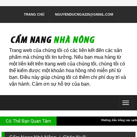
TRANG CHỦ
NGUYENDUCNGA225@GMAIL.COM
Trang web của chúng tôi có các liên kết đến các sản
phẩm mà chúng tôi tin tưởng. Nếu bạn mua hàng từ
một liên kết trên trang web của chúng tôi, chúng tôi có
thể kiếm được một khoản hoa hồng nhỏ miễn phí từ
bạn. Điều này giúp chúng tôi có thêm chi phí duy trì và
vận hành. Cảm ơn sự hỗ trợ của bạn.
Togg
navig
Có Thể Bạn Quan Tâm
Hướng dẫn trồng rau sạch trong thùng xốp