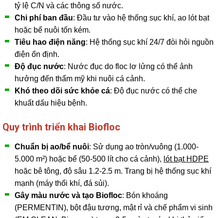
tỷ lệ C/N và các thông số nước.
Chi phí ban đầu
: Đầu tư vào hệ thống sục khí, ao lót bạt
hoặc bể nuôi tốn kém.
Tiêu hao điện năng
: Hệ thống sục khí 24/7 đòi hỏi nguồn
điện ổn định.
Độ đục nước
: Nước đục do floc lơ lửng có thể ảnh
hưởng đến thẩm mỹ khi nuôi cá cảnh.
Khó theo dõi sức khỏe cá
: Độ đục nước có thể che
khuất dấu hiệu bệnh.
Quy trình triển khai Biofloc
Chuẩn bị ao/bể nuôi
: Sử dụng ao tròn/vuông (1.000-
5.000 m²) hoặc bể (50-500 lít cho cá cảnh),
lót bạt HDPE
hoặc bê tông, độ sâu 1.2-2.5 m. Trang bị hệ thống sục khí
mạnh (máy thổi khí, đá sủi).
Gây màu nước và tạo Biofloc
: Bón khoáng
(PERMENTIN), bột đậu tương, mật rỉ và chế phẩm vi sinh