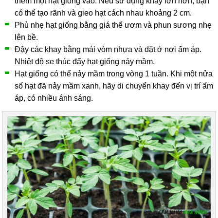
thêm một hạt giống vào. Nếu sử dụng khay lớn hơn, bạn
có thể tạo rãnh và gieo hạt cách nhau khoảng 2 cm.
Phủ nhẹ hạt giống bằng giá thể ươm và phun sương nhẹ
lên bề.
Đậy các khay bằng mái vòm nhựa và đặt ở nơi ấm áp.
Nhiệt độ se thúc đẩy hạt giống nảy mầm.
Hạt giống có thể nảy mầm trong vòng 1 tuần. Khi một nửa
số hạt đã nảy mầm xanh, hãy di chuyển khay đến vị trí ấm
áp, có nhiều ánh sáng.