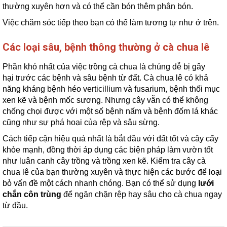
thường xuyên hơn và có thể cần bón thêm phân bón.
Việc chăm sóc tiếp theo bạn có thể làm tương tự như ở trên.
Các loại sâu, bệnh thông thường ở cà chua lê
Phần khó nhất của việc trồng cà chua là chúng dễ bị gây
hại trước các bệnh và sâu bệnh từ đất. Cà chua lê có khả
năng kháng bệnh héo verticillium và fusarium, bệnh thối mục
xen kẽ và bệnh mốc sương. Nhưng cây vẫn có thể không
chống chọi được với một số bệnh nấm và bệnh đốm lá khác
cũng như sự phá hoại của rệp và sâu sừng.
Cách tiếp cận hiệu quả nhất là bắt đầu với đất tốt và cây cấy
khỏe mạnh, đồng thời áp dụng các biện pháp làm vườn tốt
như luân canh cây trồng và trồng xen kẽ. Kiểm tra cây cà
chua lê của bạn thường xuyên và thực hiện các bước để loại
bỏ vấn đề một cách nhanh chóng. Bạn có thể sử dụng
lưới
chắn côn trùng
để ngăn chặn rệp hay sâu cho cà chua ngay
từ đầu.