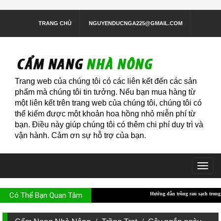
TRANG CHỦ
NGUYENDUCNGA225@GMAIL.COM
Trang web của chúng tôi có các liên kết đến các sản
phẩm mà chúng tôi tin tưởng. Nếu bạn mua hàng từ
một liên kết trên trang web của chúng tôi, chúng tôi có
thể kiếm được một khoản hoa hồng nhỏ miễn phí từ
bạn. Điều này giúp chúng tôi có thêm chi phí duy trì và
vận hành. Cảm ơn sự hỗ trợ của bạn.
Togg
navig
Có Thể Bạn Quan Tâm
Hướng dẫn trồng rau sạch trong thùng xốp
Hướng 