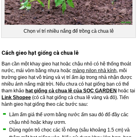
Chọn ví trí nhiều nắng để trồng cà chua lê
Cách gieo hạt giống cà chua lê
Bạn cần một khay gieo hạt hoặc chậu nhỏ có hệ thống thoát
nước, mái vòm bằng nhựa hoặc
màng nilon nhà kính
, môi
trường gieo hạt vô trùng và vị trí ấm áp trong nhà nhận được
nhiều ánh nắng mặt trời. Nếu chưa có hạt giống bạn có thể
tham khảo
hạt giống cà chua lê của SOC GARDEN
hoặc tại
Link Shopee
(có cả hạt giống cà chua lê vàng và đỏ). Tiến
hành gieo hạt giống theo các bước sau:
Làm ẩm giá thể ươm bằng nước ấm sau đó đổ đầy các
chậu nhỏ hoặc khay ươm.
Dùng ngón trỏ chọc các lỗ nông (sâu khoảng 1.5 cm) và