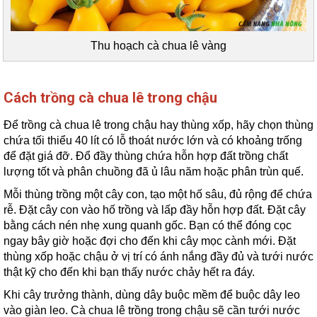
Thu hoạch cà chua lê vàng
Cách trồng cà chua lê trong chậu
Để trồng cà chua lê trong chậu hay thùng xốp, hãy chọn thùng
chứa tối thiểu 40 lít có lỗ thoát nước lớn và có khoảng trống
để đặt giá đỡ. Đổ đầy thùng chứa hỗn hợp đất trồng chất
lượng tốt và phân chuồng đã ủ lâu năm hoặc phân trùn quế.
Mỗi thùng trồng một cây con, tạo một hố sâu, đủ rộng để chứa
rễ. Đặt cây con vào hố trồng và lấp đầy hỗn hợp đất. Đặt cây
bằng cách nén nhẹ xung quanh gốc. Bạn có thể đóng cọc
ngay bây giờ hoặc đợi cho đến khi cây mọc cành mới. Đặt
thùng xốp hoặc chậu ở vị trí có ánh nắng đầy đủ và tưới nước
thật kỹ cho đến khi bạn thấy nước chảy hết ra đáy.
Khi cây trưởng thành, dùng dây buộc mềm để buộc dây leo
vào giàn leo. Cà chua lê trồng trong chậu sẽ cần tưới nước