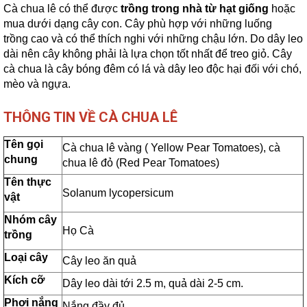
Cà chua lê có thể được
trồng trong nhà từ hạt giống
hoặc
mua dưới dạng cây con. Cây phù hợp với những luống
trồng cao và có thể thích nghi với những chậu lớn. Do dây leo
dài nên cây không phải là lựa chọn tốt nhất để treo giỏ. Cây
cà chua là cây bóng đêm có lá và dây leo độc hại đối với chó,
mèo và ngựa.
THÔNG TIN VỀ CÀ CHUA LÊ
Tên gọi
Cà chua lê vàng ( Yellow Pear Tomatoes), cà
chung
chua lê đỏ (Red Pear Tomatoes)
Tên thực
Solanum lycopersicum
vật
Nhóm cây
Họ Cà
trồng
Loại cây
Cây leo ăn quả
Kích cỡ
Dây leo dài tới 2.5 m, quả dài 2-5 cm.
Phơi nắng
Nắng đầy đủ