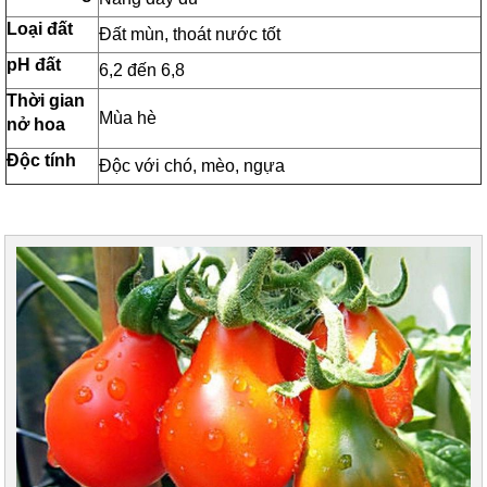
Loại đất
Đất mùn, thoát nước tốt
pH đất
6,2 đến 6,8
Thời gian
Mùa hè
nở hoa
Độc tính
Độc với chó, mèo, ngựa