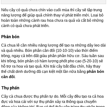
Nếu cây có quả chưa chín vào cuối mùa thì cây sẽ tập trung
năng lượng để giúp quả chính thay vì phát triển mới. Loại bỏ
hoàn toàn những cành rau hoa chưa ra quả và cắt bỏ những
cành có quả chưa phát triển.
Phân bón
Cà chua lê cần nhiều năng lượng để tạo ra những dây leo dài
và quả nhiều. Bón phân cân đối (10-10-10) vào thời điểm
trồng, ngay cả trên đất giàu phân phân hữu cơ. Sáu tuần sau
khi trồng, bón phân có hàm lượng phốt pho cao (5-20-10) sẽ
hỗ trợ ra hoa và tạo quả. Khi trái cây bắt đầu chín, hãy thay
thế chất dinh dưỡng đã cạn kiệt một lần nữa bằng
phân bón
cân đối
.
Thụ phấn
Cây cà chua được thụ phấn tự do. Mỗi cây đều tạo ra cả hoa
đực và hoa cái với sự thụ phấn xảy ra thông qua chuyển
động của không khí. Bạn có thể thấy côn trùng thụ phấn trong