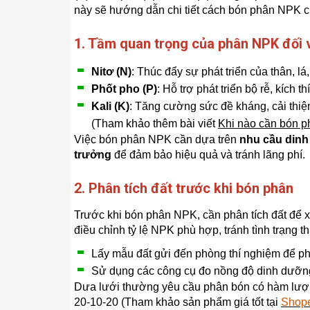
này sẽ hướng dẫn chi tiết cách bón phân NPK c
1. Tầm quan trọng của phân NPK đối v
Nitơ (N)
: Thúc đẩy sự phát triển của thân, l
Phốt pho (P)
: Hỗ trợ phát triển bộ rễ, kích t
Kali (K)
: Tăng cường sức đề kháng, cải thiện 
(Tham khảo thêm bài viết
Khi nào cần bón 
Việc bón phân NPK cần dựa trên
nhu cầu dinh
trưởng
để đảm bảo hiệu quả và tránh lãng phí.
2. Phân tích đất trước khi bón phân
Trước khi bón phân NPK, cần phân tích đất để 
điều chỉnh tỷ lệ NPK phù hợp, tránh tình trạng 
Lấy mẫu đất gửi đến phòng thí nghiệm để ph
Sử dụng các công cụ đo nồng độ dinh dưỡn
Dưa lưới thường yêu cầu phân bón có hàm lượng
20-10-20 (Tham khảo sản phẩm giá tốt tại
Shop