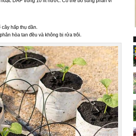
 hoặc DAP trong 10 lít nước. Có thể bổ sung phân vi
ể cây hấp thụ dần.
hân hòa tan đều và không bị rửa trôi.