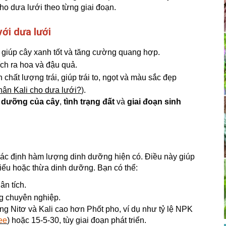
ho dưa lưới theo từng giai đoạn.
ới dưa lưới
á, giúp cây xanh tốt và tăng cường quang hợp.
hích ra hoa và đậu quả.
chất lượng trái, giúp trái to, ngọt và màu sắc đẹp
phân Kali cho dưa lưới?
).
 dưỡng của cây
,
tình trạng đất
và
giai đoạn sinh
xác định hàm lượng dinh dưỡng hiện có. Điều này giúp
thiếu hoặc thừa dinh dưỡng. Bạn có thể:
ân tích.
g chuyên nghiệp.
 Nitơ và Kali cao hơn Phốt pho, ví dụ như tỷ lệ NPK
ee
) hoặc 15-5-30, tùy giai đoạn phát triển.