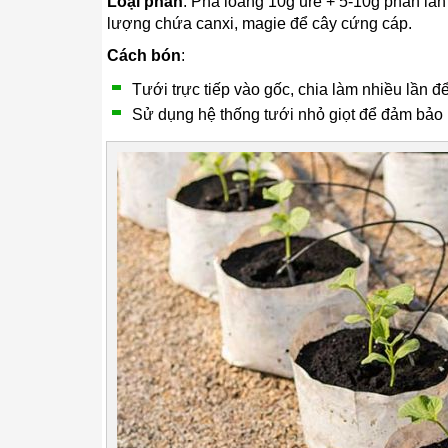
Loại phân
: Pha loãng 10g urê + 5-10g phân lân
lượng chứa canxi, magie để cây cứng cáp.
Cách bón
:
Tưới trực tiếp vào gốc, chia làm nhiều lần đ
Sử dụng hệ thống tưới nhỏ giọt để đảm bảo p