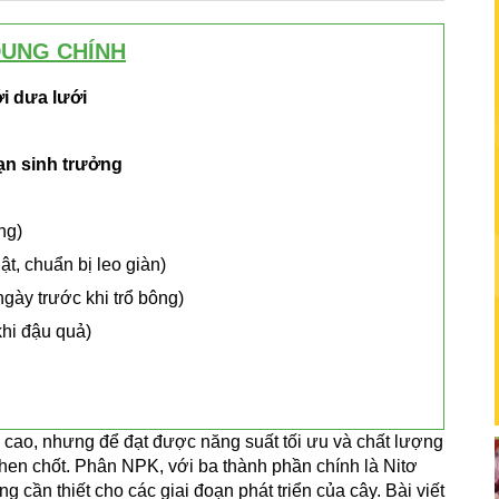
DUNG CHÍNH
i dưa lưới
ạn sinh trưởng
ng)
hật, chuẩn bị leo giàn)
gày trước khi trổ bông)
khi đậu quả)
 tế cao, nhưng để đạt được năng suất tối ưu và chất lượng
 then chốt. Phân NPK, với ba thành phần chính là Nitơ
g cần thiết cho các giai đoạn phát triển của cây. Bài viết