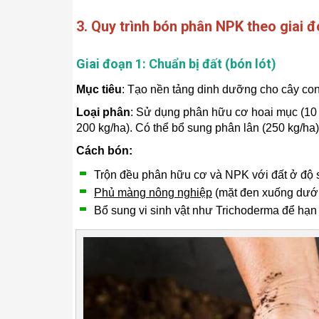
3. Quy trình bón phân NPK theo giai 
Giai đoạn 1: Chuẩn bị đất (bón lót)
Mục tiêu
: Tạo nền tảng dinh dưỡng cho cây con,
Loại phân
: Sử dụng phân hữu cơ hoai mục (10 
200 kg/ha). Có thể bổ sung phân lân (250 kg/ha) 
Cách bón:
Trộn đều phân hữu cơ và NPK với đất ở độ s
Phủ màng nông nghiệp
(mặt đen xuống dưới,
Bổ sung vi sinh vật như
Trichoderma
để hạn 