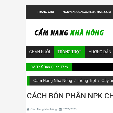
TRANG CHỦ
NGUYENDUCNGA225@GMAIL.COM
CHĂN NUÔI
TRỒNG TRỌT
HƯỚNG DẪN
Có Thể Bạn Quan Tâm
Hướng dẫn trồn
Cẩm Nang Nhà Nông
Trồng Trọt
Cây ă
CÁCH BÓN PHÂN NPK CH
Cẩm Nang Nhà Nông
07/05/2025