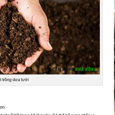
t trồng dưa lưới
non.